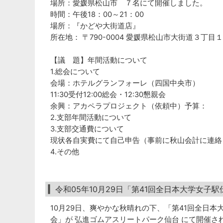
場所：愛媛県松山市 ７名にて開催しました。
時間：午後18：00～21：00
場所：『かどや大街道店』
所在地： 〒790-0004 愛媛県松山市大街道３丁目
【議 題】年間活動について
1.総会について
会場：ホテルグランフォーレ（四国中央市）
11:30受付12:00総会・12:30懇親会
余興：アカペラプロジェクト（依頼中）予算：
2.支部年間活動について
3.支部交通費について
現状各自実費にて自己申告（事前に秋山会計に連絡
4.その他
令和05年10月29日「第41回全日本大学女子
10月29日、爽やかな秋晴れの下、「第41回全日
会」が 弘進ゴムアスリートパーク仙台 にて開催さ