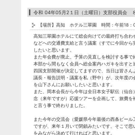
令和 04年05月2１日（土曜日）支部役員会 
【場所】高知 ホテル三翠園 時間：午前18：0
高知三翠園ホテルにて総会向けての最終打ち合わ
などへの交通費支給と言う議案（すでに今回から
したいと思います。
また年会費が廃止、予算の見直しを検討する事で
本部から間もなく会員へ総会案内ハガキを出すと
四国支部開催が決定してますので、当日は皆さん
議長・報告説明・議案を私（野中）が、次年度の
を山下さんにお願いしたいと思います。
また、岡本会長から今年は全日本女子駅伝（仙台
念（来年ですが）応援ツアーを企画して、旅費を
と言う事で終わりました。
また今年の交流会（愛媛県今年最後の西条ビール
ですが、来年１月いで閉鎖みたいです。そこで思
をみながら決めて行ければと思います。