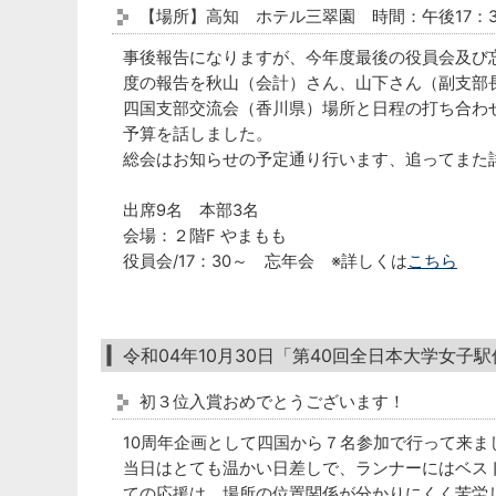
【場所】高知 ホテル三翠園 時間：午後17：
事後報告になりますが、今年度最後の役員会及び
度の報告を秋山（会計）さん、山下さん（副支部
四国支部交流会（香川県）場所と日程の打ち合わ
予算を話しました。
総会はお知らせの予定通り行います、追ってまた
出席9名 本部3名
会場：２階F やまもも
役員会/17：30～ 忘年会 ※詳しくは
こちら
令和04年10月30日「第40回全日本大学女
初３位入賞おめでとうございます！
10周年企画として四国から７名参加で行って来ま
当日はとても温かい日差しで、ランナーにはベス
ての応援は、場所の位置関係が分かりにくく苦労