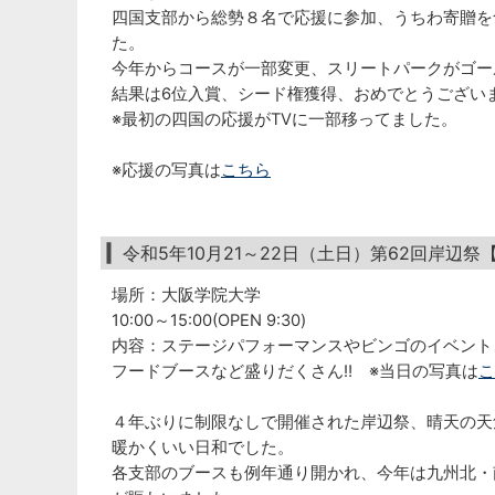
四国支部から総勢８名で応援に参加、うちわ寄贈を
た。
今年からコースが一部変更、スリートパークがゴー
結果は6位入賞、シード権獲得、おめでとうござい
※最初の四国の応援がTVに一部移ってました。
※応援の写真は
こちら
令和5年10月21～22日（土日）第62回岸辺
場所：大阪学院大学
10:00～15:00(OPEN 9:30)
内容：ステージパフォーマンスやビンゴのイベント
フードブースなど盛りだくさん‼️ ※当日の写真は
こ
４年ぶりに制限なしで開催された岸辺祭、晴天の天
暖かくいい日和でした。
各支部のブースも例年通り開かれ、今年は九州北・