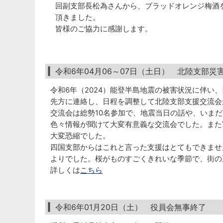
回副支部長松為さんから、ブラッドオレンジ梅酒
頂きました。
皆様のご協力に感謝します。
令和6年04月06～07日（土日） 北陸支部災
令和6年（2024）能登半島地震の被害状況に伴い
先方に連絡し、日程を調整して北陸支部支援交流会
交流会は総勢10名参加で、地震当日の話や、いま
色々情報が聞けて大変有意義な交流会でした。また
大変恐縮でした。
四国支部からはこれと言った支援はとてもできませ
よりでした。桜がものすごくきれいな季節で、街の
詳しくは
こちら
令和6年01月20日（土） 役員会無事終了