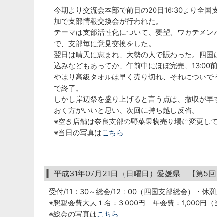
今期より交流会本部で前日の20日16:30より全国
加で支部情報交換会が行われた。
テーマは支部活性化について、要望、ワカテメン
で、支部毎に意見交換をした。
翌日は晴天に恵まれ、大勢の人で賑わった。四国
込みなどもあってか、午前中にほぼ完売、13:00
やはり高級タオルは早く売り切れ、それについで
で終了。
しかし岸辺祭を盛り上げると言う点は、撤収が早
おく方がいいと思い、次回に持ち越し反省。
※空き店舗は奈良支部の野菜果物売り場に変更し
※当日の写真は
こちら
平成31年07月21日（日曜日）愛媛県 【第5
受付/11：30～総会/12：00（四国支部総会）・休
※懇親会費大人１名：3,000円 年会費：1,000円
※総会の写真は
こちら