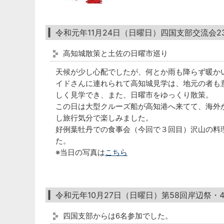
令和元年11月24日（日曜日）四国支部交流会
高知城散策と土佐の日曜市巡り
天候が少し心配でしたが、何とか雨も降らず暖か
イドさんに連れられて高知城見学は、地元の者も
しく見学でき、また、日曜市をゆっくり散策。
この日は大型クルーズ船が高知港へ来てて、海外
し旅行気分で楽しみました。
好例葉牡丹での食事会（今回で３回目）沢山の料
た。
※当日の写真は
こちら
令和元年10月27日（日曜日）第58回岸辺祭
四国支部からは6名参加でした。