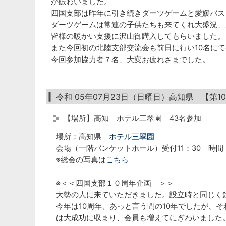
が賑わいました。
四国支部は昨年に引き続きダーツゲームと愛媛バス
ダーツゲームは常連の子供たちも来てくれ大盛況、
皆様の暖かい支援に沢山御購入してもらいました。
また今回初の北陸支部交流会も前日に行い10名に
今回参加協力者７名、大変お疲れさまでした。
令和 05年07月23日（日曜日）高知県 【第
【場所】高知 ホテル三翠園 43名参加
場所：高知県
ホテル三翠園
会場（一階バンケットホール）受付11：30 時間：1
※総会の写真は
こちら
※＜＜四国支部１０周年企画 ＞＞
大勢の人に来ていただきました。設立時と同じく
今年は10周年、あっと言う間の10年でしたが、
は大成功に収まり、会員も増えてにぎわいました