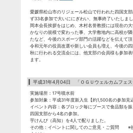
愛媛県松山市のリジェール松山で行われた四国支部
ず33名参加で大いににぎわい、無事終了いたしま
岡本会長挨拶をはじめ、木村名誉教授には現在の大
かなりの規模で変わった事、大学敷地内に高校が隣
たなど、今後のスポーツ部門の活躍などを伝えて頂
令和元年の役員改選や新しい会員も増え、今後の四
秋に行われる交流会には、他支部の会員様も参加表
ます。
平成31年4月04日 「ＯＧＵウェルカムフェ
実施場所：17号噴水前
参加対象：平成31年度新入生【約1,500名の参加見
イベント内容：各ブロック毎にブースで食品類を振
四国支部から4名の参加。
芋けんぴ（高知）を4人で配りました。
その他：イベントに関してのご意見・ご質問 ※