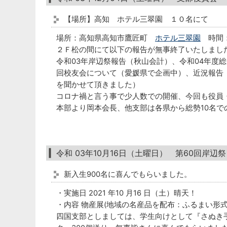
【場所】高知 ホテル三翠園 １０名にて
場所：高知県高知市鷹匠町
ホテル三翠園
時間：
２Ｆ松の間にて以下の報告が無事終了いたしまし
令和03年岸辺祭報告（秋山会計）、令和04年度
回校友会について（愛媛県で企画中）、近況報告
を聞かせて頂きました）
コロナ禍と言う事で少人数での開催、今回も役員
本部より岡本会長、他支部は各県から総勢10名で
令和 03年10月16日（土曜日） 第60回岸辺
新入生900名に喜んでもらいました。
・実施日 2021 年10 月16 日（土）晴天！
・内容 物産展(地域の名産品を配布：ふるまい形
四国支部としましては、学生向けとして『さぬき