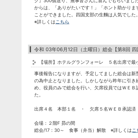
ク』300個送り、無事皆さんに喜んでもらいまし
からは、「ありがたいです！」「ホント助かりま
ことができました。四国支部の生麵は人気でした
※詳しくは
こちら
令和 03年06月12日（土曜日）総会【第8回 
【場所】ホテルグランフォーレ ５名出席で最
事後報告になりますが、予定してました総会は新
の為中止となりました。しかしながら昨年に引き
め、役員のみで総会を行い、欠席役員ではＷＥＢ
た。
出席４名 本部１名 ・ 欠席５名ＷＥＢ承認済
会場：２階F 昴の間
総会/17：30～ 食事（弁当）解散 ※詳しくは
こ