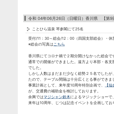
令和 04年06月26日（日曜日）香川県 【第
ことひら温泉 琴参閣にて25名
受付/11：30～総会/12：00（四国支部総会）・
※総会の写真は
こちら
香川県にてコロナ禍で２期分開けなかった総会で
通常での開催ができました。遠方より本部・各支
でした。
しかし人数はまだまだ少なく総勢２５名でしたが
たので、テーブル間隔は十分広くとる事ができま
事業計画として、来年度10周年特別企画で、
【仙
が、交通費の補助金を検討しております。
余興では
マジシャン鈴木
によるマジックショーで
来年は10周年、じつは記念イベントを企画して