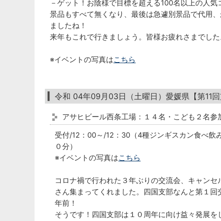
－ゲット！お陰様で目標を超える100名以上の人気
景品もすべて無くなり、最後は急遽別景品で代用、
ましたね！
来年もこれで行きましょう。皆様お疲れさまでした
※イベントの写真は
こちら
令和 04年09月03日（土曜日）愛媛県【第1
アサヒビール西条工場：１４名・こども２名参
受付/12：00～/12：30（4種ジンギスカン食べ
０分）
※イベントの写真は
こちら
コロナ禍で行われた３年ぶりの交流会、キャンセ
さん集まってくれました。四国支部なんと第１回交
年前！
そうです！四国支部は１０周年に向け益々発展を