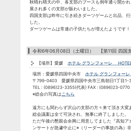
秋晴れ晴天の中、各支部のブースも例年通り開かれ
展され多くの支部が賑わいました。
四国支部は昨年に引き続きダーツゲームと出品、行
した。
ダーツゲームは常連の子供たちが増えたようです！
令和6年06月08日（土曜日） 【第11回 四
【場所】愛媛
ホテル グランフォーレ HOTEL 
場所：愛媛県四国中央市
ホテル グランフォーレ H
〒799-0403 愛媛県四国中央市三島朝日1丁目1
TEL : (0896)23-3355(代表) FAX : (0896)23-0770
※総会の写真は
こちら
遠方にも関わらず沢山の支部の方々来て頂き大変
総会議案は全て可決され、無事に終了しました。
ただ午後の懇親会余興に用意してました『高知ア
ンサートが急遽中止に※（リーダーの事故の為）